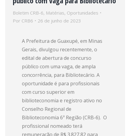
público com vaga para Bibliotecário
Boletim CRB-6
,
Matérias
,
Oportunidades
Por
CRB6
26 de junho de 2023
A Prefeitura de Guaxupé, em Minas
Gerais, divulgou recentemente, o
edital de abertura de concurso
público com uma vaga, de ampla
concorrência, para Bibliotecário. A
oportunidade é para profissionais
com curso superior em
biblioteconomia e registro ativo no
Conselho Regional de
Biblioteconomia 6ª Região (CRB-6). O
profissional nomeado terá
remuneração de R$ 3.827,82 para