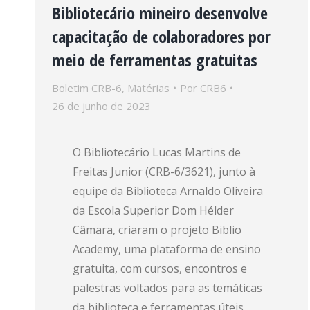
Bibliotecário mineiro desenvolve
capacitação de colaboradores por
meio de ferramentas gratuitas
Boletim CRB-6
,
Matérias
Por
CRB6
26 de junho de 2023
O Bibliotecário Lucas Martins de
Freitas Junior (CRB-6/3621), junto à
equipe da Biblioteca Arnaldo Oliveira
da Escola Superior Dom Hélder
Câmara, criaram o projeto Biblio
Academy, uma plataforma de ensino
gratuita, com cursos, encontros e
palestras voltados para as temáticas
da biblioteca e ferramentas úteis