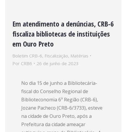
Em atendimento a denúncias, CRB-6
fiscaliza bibliotecas de instituições
em Ouro Preto
Boletim CRB-6
,
Fiscalização
,
Matérias
Por
CRB6
26 de junho de 2023
No dia 15 de junho a Bibliotecária-
fiscal do Conselho Regional de
Biblioteconomia 6ª Região (CRB-6),
Jozane Pacheco (CRB-6/3733), esteve
na cidade de Ouro Preto, após a
Prefeitura da cidade ameaçar