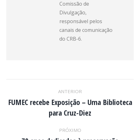
Comissão de
Divulgação,
responsável pelos
canais de comunicação
do CRB-6.
NAVEGAÇÃO
ANTERIOR
DE
FUMEC recebe Exposição – Uma Biblioteca
Post
para Cruz-Diez
anterior:
POST:
PRÓXIMO