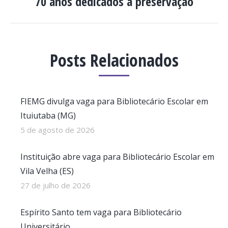
70 anos dedicados à preservação
Próximo
post:
Posts Relacionados
FIEMG divulga vaga para Bibliotecário Escolar em
Ituiutaba (MG)
5 de agosto de 2026
Instituição abre vaga para Bibliotecário Escolar em
Vila Velha (ES)
27 de julho de 2026
Espírito Santo tem vaga para Bibliotecário
Universitário