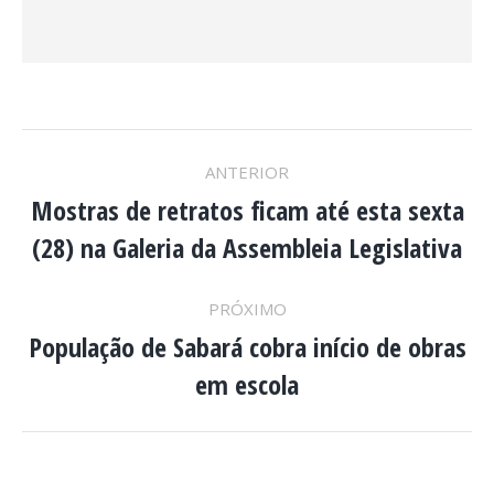
NAVEGAÇÃO
ANTERIOR
DE
Mostras de retratos ficam até esta sexta
Post
(28) na Galeria da Assembleia Legislativa
anterior:
POST:
PRÓXIMO
População de Sabará cobra início de obras
Próximo
em escola
post: