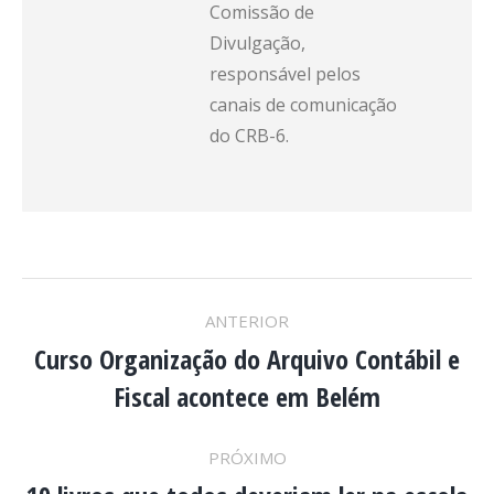
Comissão de
Divulgação,
responsável pelos
canais de comunicação
do CRB-6.
NAVEGAÇÃO
ANTERIOR
DE
Curso Organização do Arquivo Contábil e
Post
Fiscal acontece em Belém
anterior:
POST:
PRÓXIMO
Próximo