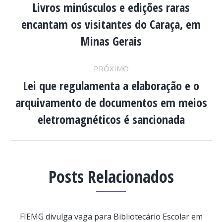
DE
Livros minúsculos e edições raras
encantam os visitantes do Caraça, em
Post
POST:
anterior:
Minas Gerais
PRÓXIMO
Lei que regulamenta a elaboração e o
arquivamento de documentos em meios
Próximo
post:
eletromagnéticos é sancionada
Posts Relacionados
FIEMG divulga vaga para Bibliotecário Escolar em