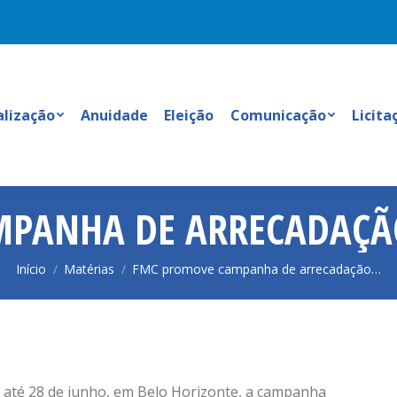
alização
Anuidade
Eleição
Comunicação
Licita
PANHA DE ARRECADAÇÃO
Você está aqui:
Início
Matérias
FMC promove campanha de arrecadação…
 até 28 de junho, em Belo Horizonte, a campanha