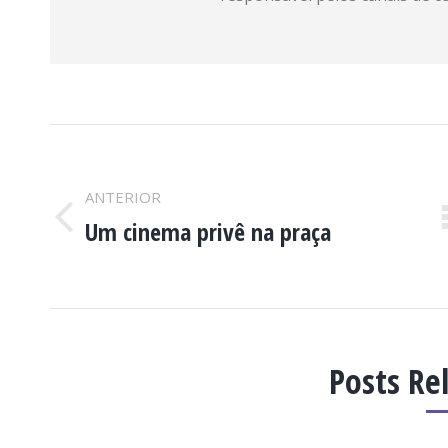
NAVEGAÇÃO
DE
ANTERIOR
Um cinema privê na praça
Post
POST:
anterior:
Posts Re