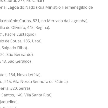
s Cabral, 277, Floramar).
ional Lagoa do Nado (Rua Ministro Hermenegildo de
ida Antônio Carlos, 821, no Mercado da Lagoinha).
io de Oliveira, 445, Regina).
1, Padre Eustáquio).
o de Souza, 185, Urca).
 Salgado Filho).
320, São Bernardo).
548, São Geraldo).
os, 184, Novo Letícia).
o, 215, Vila Nossa Senhora de Fátima).
rra, 320, Serra).
Santos, 149, Vila Santa Rita).
Jaqueline).