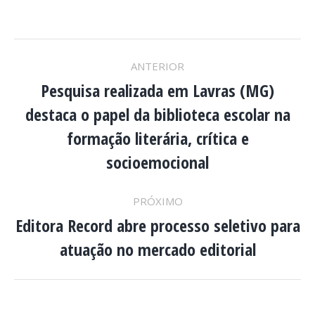
NAVEGAÇÃO
ANTERIOR
DE
Pesquisa realizada em Lavras (MG)
destaca o papel da biblioteca escolar na
POST:
Post
formação literária, crítica e
anterior:
socioemocional
PRÓXIMO
Editora Record abre processo seletivo para
Próximo
atuação no mercado editorial
post: