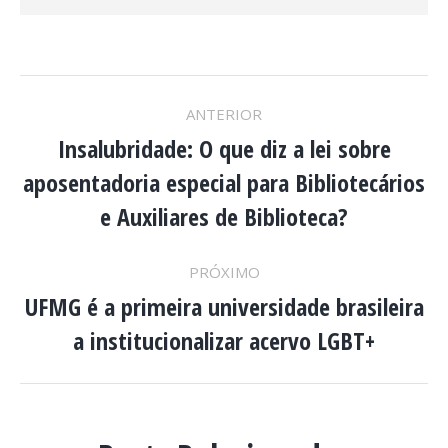
NAVEGAÇÃO
ANTERIOR
DE
Insalubridade: O que diz a lei sobre
aposentadoria especial para Bibliotecários
Post
POST:
anterior:
e Auxiliares de Biblioteca?
PRÓXIMO
UFMG é a primeira universidade brasileira
Próximo
a institucionalizar acervo LGBT+
post: