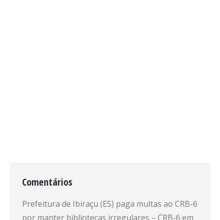
Minas Gerais e Espírito Santo podem
realizar a solicitação do registro
profissional de forma totalmente
online. Com o novo sistema, as
solicitações de registro profissional
tanto o provisório quanto o definitivo,
ficaram mais simples, acessível e rápido
para o…
Comentários
Prefeitura de Ibiraçu (ES) paga multas ao CRB-6
por manter bibliotecas irregulares – CRB-6
em