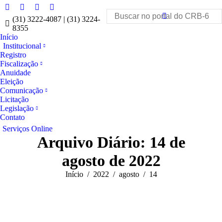
Facebook
Instagram
YouTube
Linkedin
Search:
(31) 3222-4087 | (31) 3224-
8355
Início
Institucional
Registro
Fiscalização
Anuidade
Eleição
Comunicação
Licitação
Legislação
Contato
Serviços Online
Arquivo Diário:
14 de
agosto de 2022
Você está aqui:
Início
2022
agosto
14