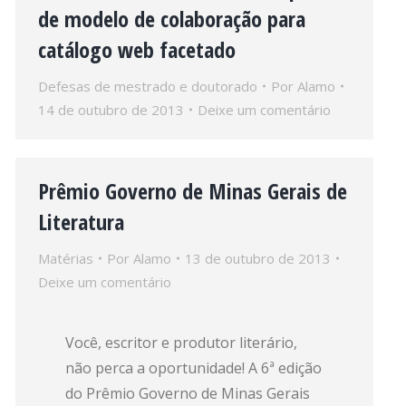
de modelo de colaboração para
catálogo web facetado
Defesas de mestrado e doutorado
Por
Alamo
14 de outubro de 2013
Deixe um comentário
Prêmio Governo de Minas Gerais de
Literatura
Matérias
Por
Alamo
13 de outubro de 2013
Deixe um comentário
Você, escritor e produtor literário,
não perca a oportunidade! A 6ª edição
do Prêmio Governo de Minas Gerais