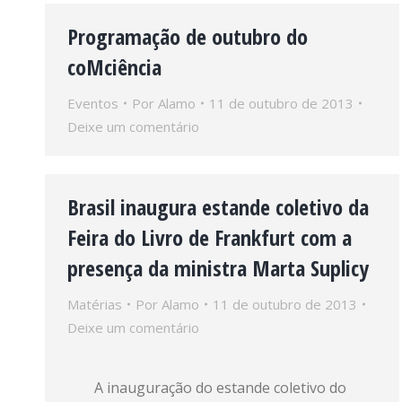
Programação de outubro do
coMciência
Eventos
Por
Alamo
11 de outubro de 2013
Deixe um comentário
Brasil inaugura estande coletivo da
Feira do Livro de Frankfurt com a
presença da ministra Marta Suplicy
Matérias
Por
Alamo
11 de outubro de 2013
Deixe um comentário
A inauguração do estande coletivo do