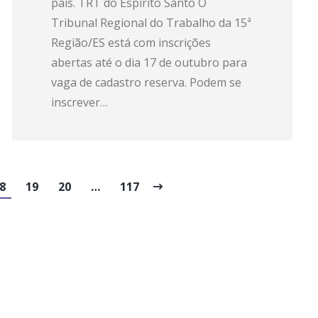
país. TRT do Espírito Santo O
Tribunal Regional do Trabalho da 15ª
Região/ES está com inscrições
abertas até o dia 17 de outubro para
vaga de cadastro reserva. Podem se
inscrever…
8
19
20
…
117