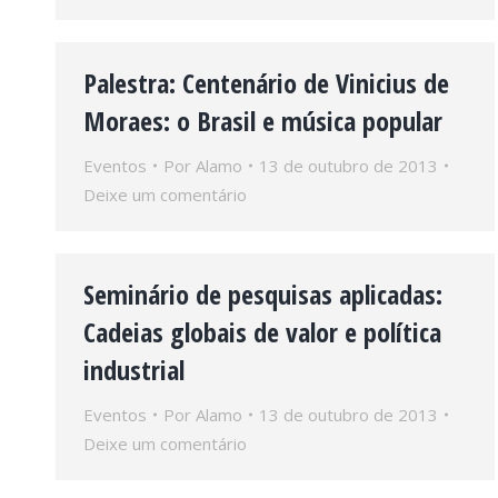
Palestra: Centenário de Vinicius de
Moraes: o Brasil e música popular
Eventos
Por
Alamo
13 de outubro de 2013
Deixe um comentário
Seminário de pesquisas aplicadas:
Cadeias globais de valor e política
industrial
Eventos
Por
Alamo
13 de outubro de 2013
Deixe um comentário