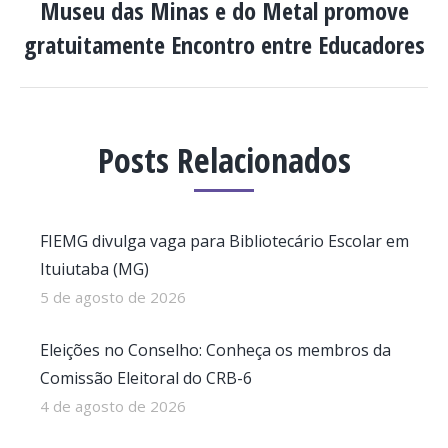
Museu das Minas e do Metal promove
Próximo
gratuitamente Encontro entre Educadores
post:
Posts Relacionados
FIEMG divulga vaga para Bibliotecário Escolar em
Ituiutaba (MG)
5 de agosto de 2026
Eleições no Conselho: Conheça os membros da
Comissão Eleitoral do CRB-6
4 de agosto de 2026