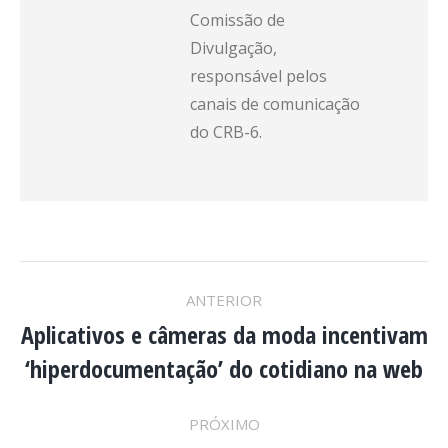
Comissão de
Divulgação,
responsável pelos
canais de comunicação
do CRB-6.
NAVEGAÇÃO
ANTERIOR
DE
Aplicativos e câmeras da moda incentivam
Post
‘hiperdocumentação’ do cotidiano na web
anterior:
POST:
PRÓXIMO