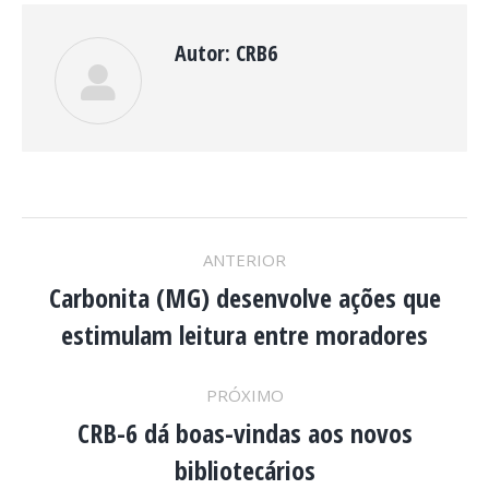
Autor:
CRB6
NAVEGAÇÃO
ANTERIOR
DE
Carbonita (MG) desenvolve ações que
Post
estimulam leitura entre moradores
anterior:
POST:
PRÓXIMO
CRB-6 dá boas-vindas aos novos
Próximo
bibliotecários
post: