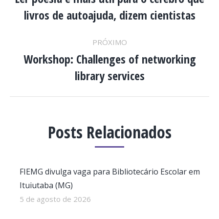
DE
Post
livros de autoajuda, dizem cientistas
anterior:
POST:
PRÓXIMO
Workshop: Challenges of networking
Próximo
library services
post:
Posts Relacionados
FIEMG divulga vaga para Bibliotecário Escolar em
Ituiutaba (MG)
5 de agosto de 2026