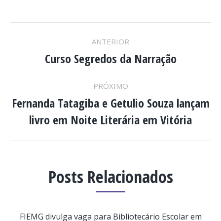
NAVEGAÇÃO
ANTERIOR
DE
Curso Segredos da Narração
Post
anterior:
POST:
PRÓXIMO
Fernanda Tatagiba e Getulio Souza lançam
Próximo
livro em Noite Literária em Vitória
post:
Posts Relacionados
FIEMG divulga vaga para Bibliotecário Escolar em