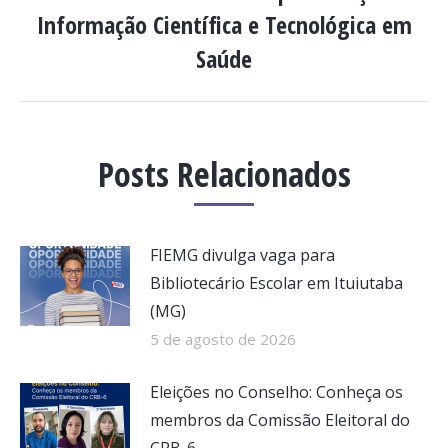
Informação Científica e Tecnológica em
Próximo
post:
Saúde
Posts Relacionados
FIEMG divulga vaga para
Bibliotecário Escolar em Ituiutaba
(MG)
5 de agosto de 2026
Eleições no Conselho: Conheça os
membros da Comissão Eleitoral do