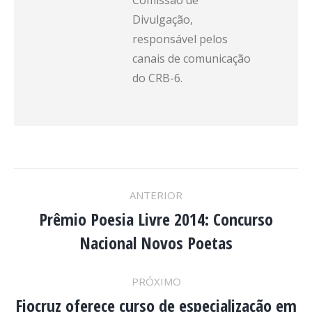
Comissão de
Divulgação,
responsável pelos
canais de comunicação
do CRB-6.
NAVEGAÇÃO
ANTERIOR
DE
Prêmio Poesia Livre 2014: Concurso
Post
Nacional Novos Poetas
anterior:
POST:
PRÓXIMO
Fiocruz oferece curso de especialização em