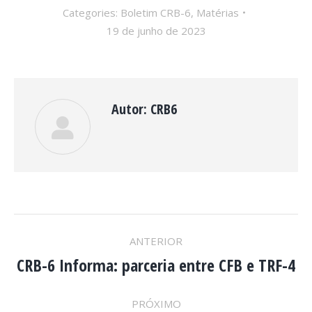
Categories:
Boletim CRB-6
,
Matérias
19 de junho de 2023
Autor:
CRB6
NAVEGAÇÃO
ANTERIOR
DE
CRB-6 Informa: parceria entre CFB e TRF-4
Post
anterior:
PRÓXIMO