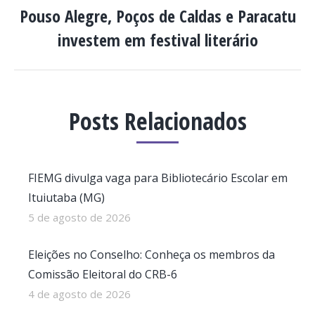
POST:
Pouso Alegre, Poços de Caldas e Paracatu
Próximo
investem em festival literário
post:
Posts Relacionados
FIEMG divulga vaga para Bibliotecário Escolar em
Ituiutaba (MG)
5 de agosto de 2026
Eleições no Conselho: Conheça os membros da
Comissão Eleitoral do CRB-6
4 de agosto de 2026