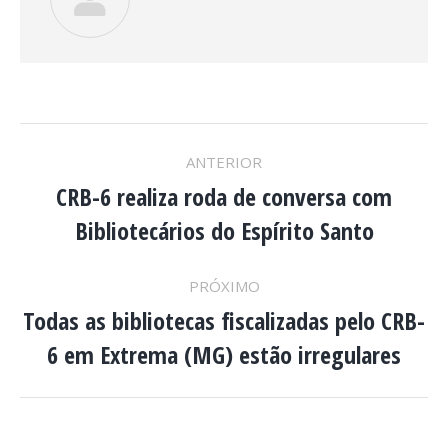
NAVEGAÇÃO
ANTERIOR
DE
CRB-6 realiza roda de conversa com
Post
Bibliotecários do Espírito Santo
anterior:
POST:
PRÓXIMO
Todas as bibliotecas fiscalizadas pelo CRB-
Próximo
6 em Extrema (MG) estão irregulares
post: