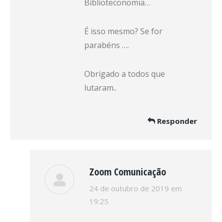
Biblioteconomia…
É isso mesmo? Se for
parabéns ….
Obrigado a todos que
lutaram..
Responder
Zoom Comunicação
disse:
24 de outubro de 2019 em
19:25