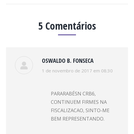
5 Comentários
OSWALDO B. FONSECA
disse:
1 de novembro de 2017 em 08:30
PARARABÉSN CRB6,
CONTINUEM FIRMES NA
FISCALIZACAO, SINTO-ME
BEM REPRESENTANDO.