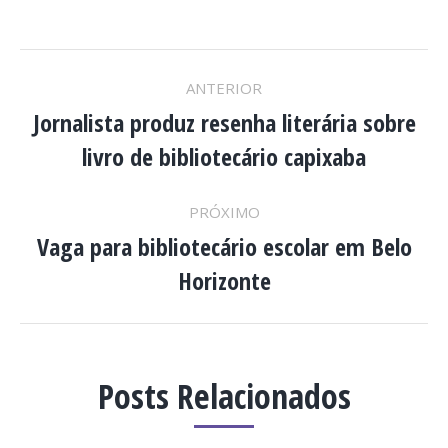
NAVEGAÇÃO
ANTERIOR
DE
Jornalista produz resenha literária sobre
Post
livro de bibliotecário capixaba
anterior:
POST:
PRÓXIMO
Vaga para bibliotecário escolar em Belo
Próximo
Horizonte
post:
Posts Relacionados