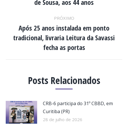
de Sousa, aos 44 anos
anterior:
POST:
PRÓXIMO
Após 25 anos instalada em ponto
tradicional, livraria Leitura da Savassi
Próximo
post:
fecha as portas
Posts Relacionados
CRB-6 participa do 31º CBBD, em
Curitiba (PR)
28 de julho de 2026