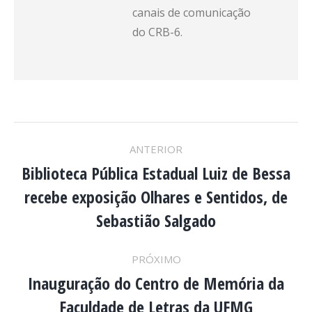
canais de comunicação
do CRB-6.
NAVEGAÇÃO
ANTERIOR
DE
Biblioteca Pública Estadual Luiz de Bessa
recebe exposição Olhares e Sentidos, de
Post
POST:
anterior:
Sebastião Salgado
PRÓXIMO
Inauguração do Centro de Memória da
Próximo
Faculdade de Letras da UFMG