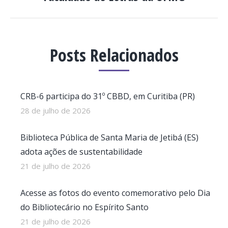
post:
Posts Relacionados
CRB-6 participa do 31º CBBD, em Curitiba (PR)
28 de julho de 2026
Biblioteca Pública de Santa Maria de Jetibá (ES)
adota ações de sustentabilidade
21 de julho de 2026
Acesse as fotos do evento comemorativo pelo Dia
do Bibliotecário no Espírito Santo
21 de julho de 2026