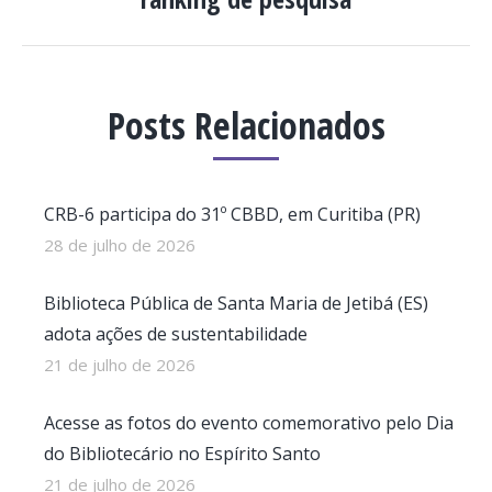
post:
Posts Relacionados
CRB-6 participa do 31º CBBD, em Curitiba (PR)
28 de julho de 2026
Biblioteca Pública de Santa Maria de Jetibá (ES)
adota ações de sustentabilidade
21 de julho de 2026
Acesse as fotos do evento comemorativo pelo Dia
do Bibliotecário no Espírito Santo
21 de julho de 2026