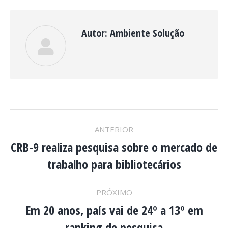
Autor:
Ambiente Solução
NAVEGAÇÃO
ANTERIOR
DE
CRB-9 realiza pesquisa sobre o mercado de
Post
trabalho para bibliotecários
anterior:
POST:
PRÓXIMO
Em 20 anos, país vai de 24º a 13º em
Próximo
ranking de pesquisa