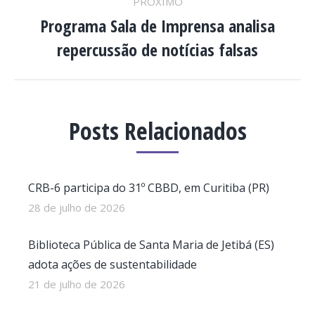
PRÓXIMO
Programa Sala de Imprensa analisa
Próximo
repercussão de notícias falsas
post:
Posts Relacionados
CRB-6 participa do 31º CBBD, em Curitiba (PR)
28 de julho de 2026
Biblioteca Pública de Santa Maria de Jetibá (ES)
adota ações de sustentabilidade
21 de julho de 2026