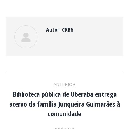
Autor:
CRB6
NAVEGAÇÃO
ANTERIOR
DE
Biblioteca pública de Uberaba entrega
acervo da família Junqueira Guimarães à
Post
POST:
anterior:
comunidade