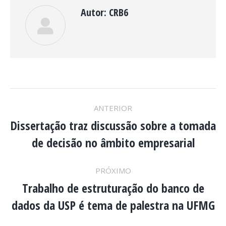
Autor:
CRB6
NAVEGAÇÃO
ANTERIOR
DE
Dissertação traz discussão sobre a tomada
Post
de decisão no âmbito empresarial
anterior:
POST:
PRÓXIMO
Trabalho de estruturação do banco de
Próximo
dados da USP é tema de palestra na UFMG
post: