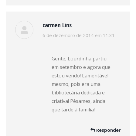
carmen Lins
disse:
6 de dezembro de 2014 em 11:31
Gente, Lourdinha partiu
em setembro e agora que
estou vendo! Lamentável
mesmo, pois era uma
bibliotecária dedicada e
criativa! Pêsames, ainda
que tarde à familia!
Responder