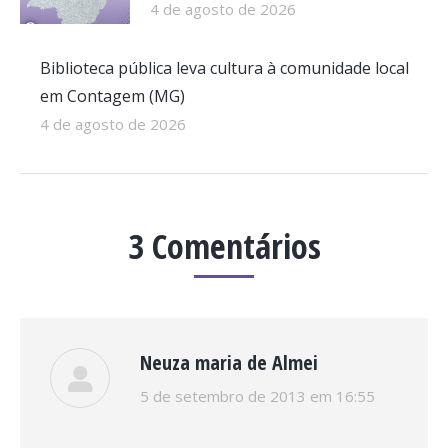
4 de agosto de 2026
Biblioteca pública leva cultura à comunidade local
em Contagem (MG)
4 de agosto de 2026
3 Comentários
Neuza maria de Almei
disse:
5 de setembro de 2013 em 16:55