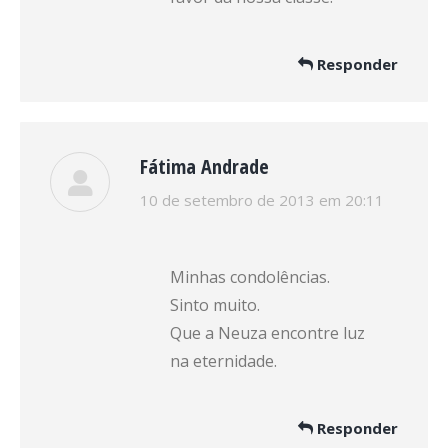
Responder
Fátima Andrade
disse:
10 de setembro de 2013 em 20:11
Minhas condolências.
Sinto muito.
Que a Neuza encontre luz
na eternidade.
Responder