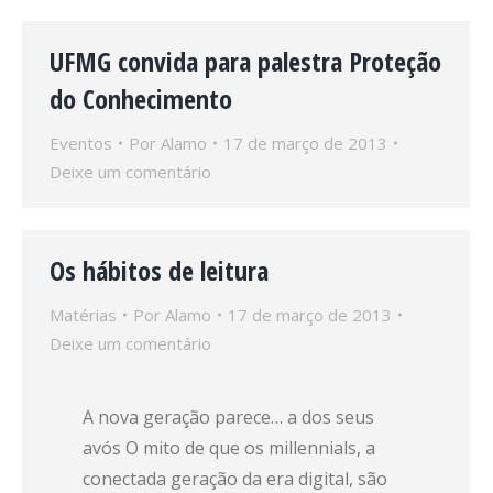
UFMG convida para palestra Proteção
do Conhecimento
Eventos
Por
Alamo
17 de março de 2013
Deixe um comentário
Os hábitos de leitura
Matérias
Por
Alamo
17 de março de 2013
Deixe um comentário
A nova geração parece… a dos seus
avós O mito de que os millennials, a
conectada geração da era digital, são