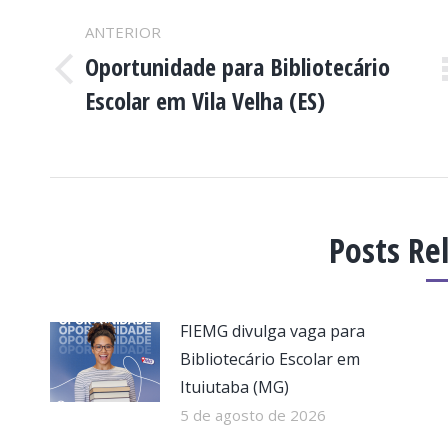
DE
ANTERIOR
Oportunidade para Bibliotecário
POST:
Post
Escolar em Vila Velha (ES)
anterior:
Posts Re
FIEMG divulga vaga para
Bibliotecário Escolar em
Ituiutaba (MG)
5 de agosto de 2026