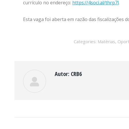
currículo no endereço:
https://4soci.al/thrp7l
.
Esta vaga foi aberta em razão das fiscalizações 
Categories:
Matérias
,
Oport
Autor:
CRB6
NAVEGAÇÃO