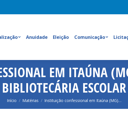
alização
Anuidade
Eleição
Comunicação
Licita
ESSIONAL EM ITAÚNA (M
BIBLIOTECÁRIA ESCOLAR
Você está aqui:
Início
Matérias
Instituição confessional em Itaúna (MG)…