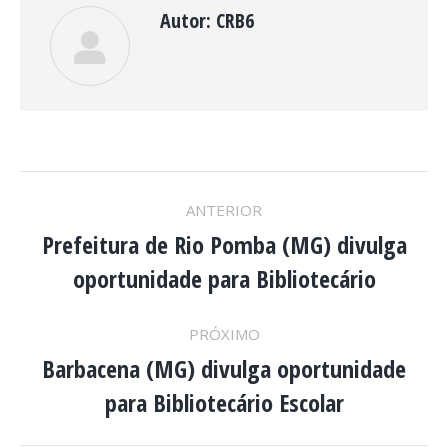
Autor:
CRB6
NAVEGAÇÃO
ANTERIOR
DE
Prefeitura de Rio Pomba (MG) divulga
Post
oportunidade para Bibliotecário
anterior:
POST:
PRÓXIMO
Barbacena (MG) divulga oportunidade
Próximo
para Bibliotecário Escolar
post: