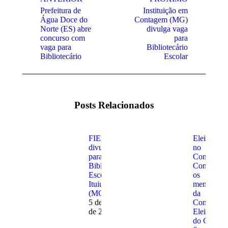
de
Prefeitura de
Instituição em
post:
Água Doce do
Contagem (MG)
Norte (ES) abre
divulga vaga
Post
Próximo
concurso com
para
anterior:
post:
vaga para
Bibliotecário
Bibliotecário
Escolar
Posts Relacionados
FIEMG
Eleições
divulga vaga
no
para
Conselho:
Bibliotecário
Conheça
Escolar em
os
Ituiutaba
membros
(MG)
da
5 de agosto
Comissão
de 2026
Eleitoral
do CRB-