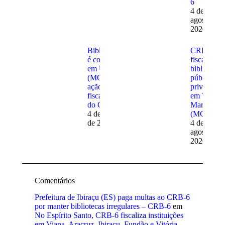
6
4 de
agosto de
2026
Bibliotecária
CRB-6
é contratada
fiscaliza
em Uberaba
bibliotecas
(MG) após
públicas e
ação
privadas
fiscalizatória
em Três
do CRB-6
Marias
4 de agosto
(MG)
de 2026
4 de
agosto de
2026
Comentários
Prefeitura de Ibiraçu (ES) paga multas ao CRB-6
por manter bibliotecas irregulares – CRB-6
em
No Espírito Santo, CRB-6 fiscaliza instituições
em Viana, Aracruz, Ibiraçu, Fundão e Vitória