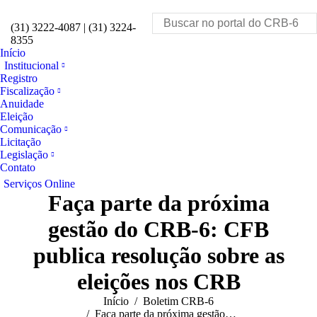
Facebook
Instagram
YouTube
Linkedin
Search:
(31) 3222-4087 | (31) 3224-
8355
Início
Institucional
Registro
Fiscalização
Anuidade
Eleição
Comunicação
Licitação
Legislação
Contato
Serviços Online
Faça parte da próxima
gestão do CRB-6: CFB
publica resolução sobre as
eleições nos CRB
Você está aqui:
Início
Boletim CRB-6
Faça parte da próxima gestão…