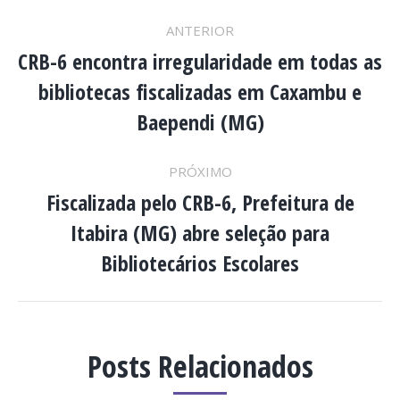
NAVEGAÇÃO
ANTERIOR
DE
CRB-6 encontra irregularidade em todas as
bibliotecas fiscalizadas em Caxambu e
Post
POST:
anterior:
Baependi (MG)
PRÓXIMO
Fiscalizada pelo CRB-6, Prefeitura de
Itabira (MG) abre seleção para
Próximo
post:
Bibliotecários Escolares
Posts Relacionados