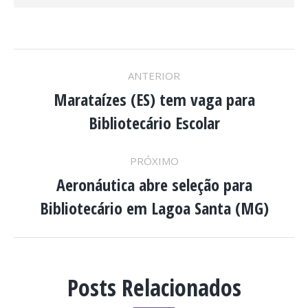
NAVEGAÇÃO
ANTERIOR
DE
Marataízes (ES) tem vaga para
Post
Bibliotecário Escolar
anterior:
POST:
PRÓXIMO
Aeronáutica abre seleção para
Próximo
Bibliotecário em Lagoa Santa (MG)
post:
Posts Relacionados