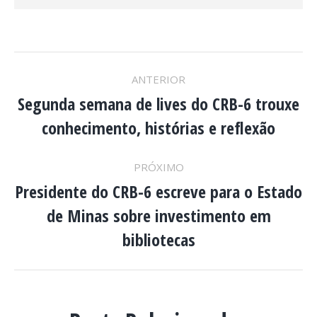
NAVEGAÇÃO
ANTERIOR
DE
Segunda semana de lives do CRB-6 trouxe
Post
conhecimento, histórias e reflexão
anterior:
POST:
PRÓXIMO
Presidente do CRB-6 escreve para o Estado
de Minas sobre investimento em
Próximo
post:
bibliotecas