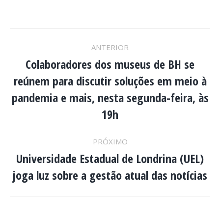
NAVEGAÇÃO
ANTERIOR
DE
Colaboradores dos museus de BH se
reúnem para discutir soluções em meio à
POST:
Post
pandemia e mais, nesta segunda-feira, às
anterior:
19h
PRÓXIMO
Universidade Estadual de Londrina (UEL)
Próximo
joga luz sobre a gestão atual das notícias
post: