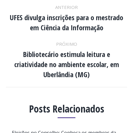
NAVEGAÇÃO
ANTERIOR
DE
UFES divulga inscrições para o mestrado
Post
em Ciência da Informação
anterior:
POST:
PRÓXIMO
Bibliotecário estimula leitura e
criatividade no ambiente escolar, em
Próximo
post:
Uberlândia (MG)
Posts Relacionados
Eleições no Conselho: Conheça os membros da