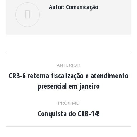
Autor:
Comunicação
NAVEGAÇÃO
ANTERIOR
DE
CRB-6 retoma fiscalização e atendimento
Post
presencial em janeiro
anterior:
POST:
PRÓXIMO
Conquista do CRB-14!
Próximo
post: